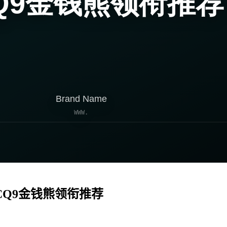
机CQ9金钱熊领衔推荐