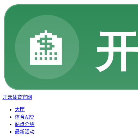
开云体育官网
大厅
体育APP
站点介绍
最新活动