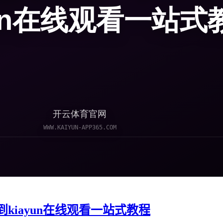
iayun在线观看一站式教程