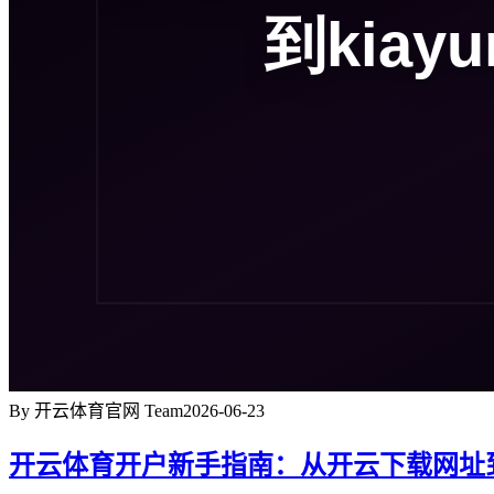
By 开云体育官网 Team
2026-06-23
开云体育开户新手指南：从开云下载网址到k