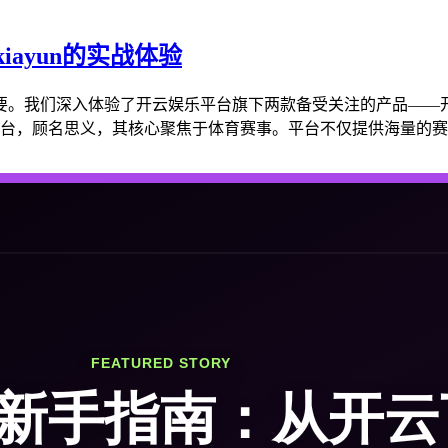
ayun的实战体验
。我们深入体验了开云娱乐平台旗下两款备受关注的产品——开云
平台，顾名思义，其核心聚焦于体育赛事。平台不仅提供海量的